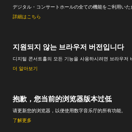
デジタル・コンサートホールの全ての機能をご利用いた
詳細はこちら
지원되지 않는 브라우저 버전입니다
디지털 콘서트홀의 모든 기능을 사용하시려면 브라우저 
더 알아보기
抱歉，您当前的浏览器版本过低
请更新您的浏览器，以便使用数字音乐厅的所有功能。
了解更多