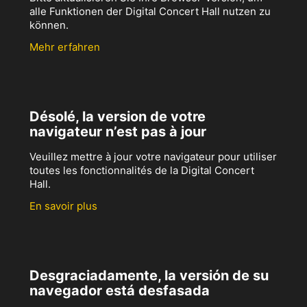
alle Funktionen der Digital Concert Hall nutzen zu
können.
Mehr erfahren
Désolé, la version de votre
navigateur n’est pas à jour
Veuillez mettre à jour votre navigateur pour utiliser
toutes les fonctionnalités de la Digital Concert
Hall.
En savoir plus
Desgraciadamente, la versión de su
navegador está desfasada