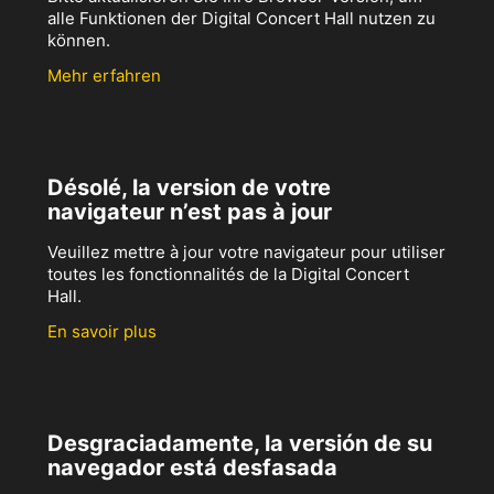
alle Funktionen der Digital Concert Hall nutzen zu
können.
Mehr erfahren
Désolé, la version de votre
navigateur n’est pas à jour
Veuillez mettre à jour votre navigateur pour utiliser
toutes les fonctionnalités de la Digital Concert
Hall.
En savoir plus
Desgraciadamente, la versión de su
navegador está desfasada