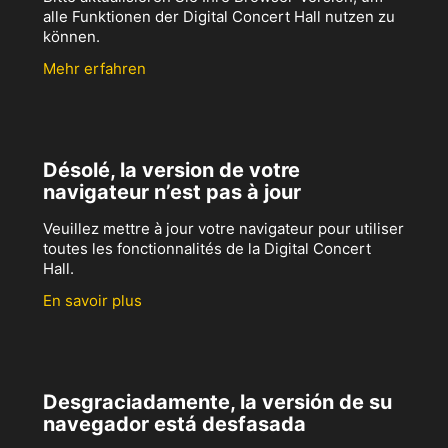
alle Funktionen der Digital Concert Hall nutzen zu
können.
Mehr erfahren
Désolé, la version de votre
navigateur n’est pas à jour
Veuillez mettre à jour votre navigateur pour utiliser
toutes les fonctionnalités de la Digital Concert
Hall.
En savoir plus
Desgraciadamente, la versión de su
navegador está desfasada