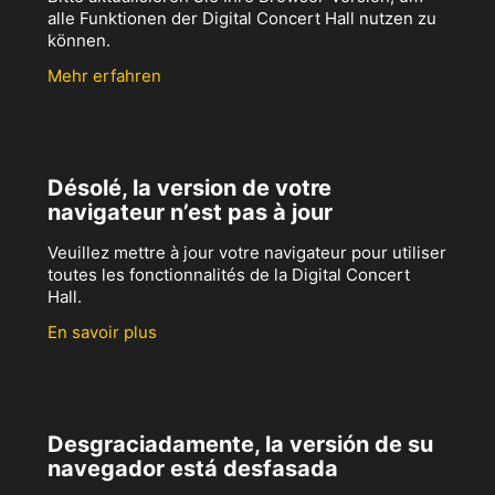
alle Funktionen der Digital Concert Hall nutzen zu
können.
Mehr erfahren
Désolé, la version de votre
navigateur n’est pas à jour
Veuillez mettre à jour votre navigateur pour utiliser
toutes les fonctionnalités de la Digital Concert
Hall.
En savoir plus
Desgraciadamente, la versión de su
navegador está desfasada