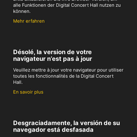
alle Funktionen der Digital Concert Hall nutzen zu
können.
Mehr erfahren
Désolé, la version de votre
navigateur n’est pas à jour
Veuillez mettre à jour votre navigateur pour utiliser
toutes les fonctionnalités de la Digital Concert
Hall.
En savoir plus
Desgraciadamente, la versión de su
navegador está desfasada