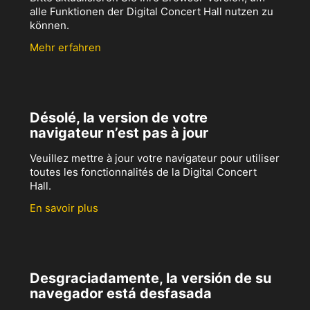
alle Funktionen der Digital Concert Hall nutzen zu
können.
Mehr erfahren
Désolé, la version de votre
navigateur n’est pas à jour
Veuillez mettre à jour votre navigateur pour utiliser
toutes les fonctionnalités de la Digital Concert
Hall.
En savoir plus
Desgraciadamente, la versión de su
navegador está desfasada