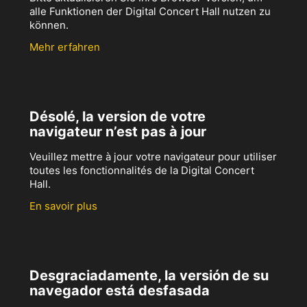
alle Funktionen der Digital Concert Hall nutzen zu
können.
Mehr erfahren
Désolé, la version de votre
navigateur n’est pas à jour
Veuillez mettre à jour votre navigateur pour utiliser
toutes les fonctionnalités de la Digital Concert
Hall.
En savoir plus
Desgraciadamente, la versión de su
navegador está desfasada