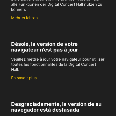
alle Funktionen der Digital Concert Hall nutzen zu
können.
Mehr erfahren
Désolé, la version de votre
navigateur n’est pas à jour
Veuillez mettre à jour votre navigateur pour utiliser
toutes les fonctionnalités de la Digital Concert
Hall.
En savoir plus
Desgraciadamente, la versión de su
navegador está desfasada