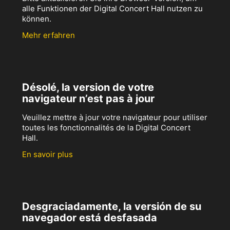
alle Funktionen der Digital Concert Hall nutzen zu
können.
Mehr erfahren
Désolé, la version de votre
navigateur n’est pas à jour
Veuillez mettre à jour votre navigateur pour utiliser
toutes les fonctionnalités de la Digital Concert
Hall.
En savoir plus
Desgraciadamente, la versión de su
navegador está desfasada