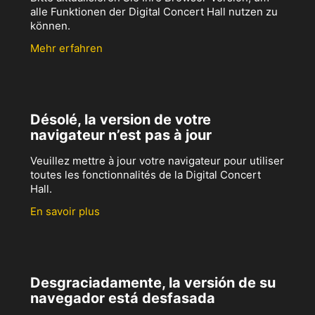
alle Funktionen der Digital Concert Hall nutzen zu
können.
Mehr erfahren
Désolé, la version de votre
navigateur n’est pas à jour
Veuillez mettre à jour votre navigateur pour utiliser
toutes les fonctionnalités de la Digital Concert
Hall.
En savoir plus
Desgraciadamente, la versión de su
navegador está desfasada