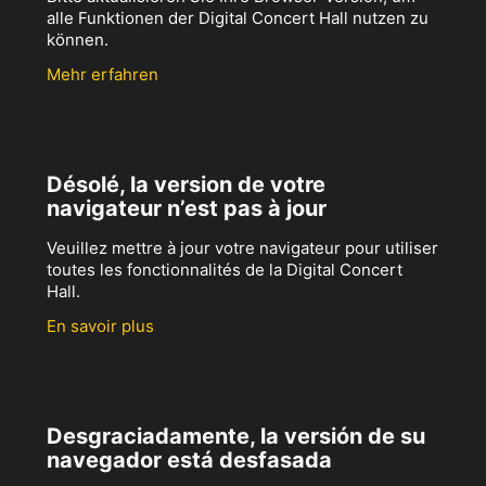
alle Funktionen der Digital Concert Hall nutzen zu
können.
Mehr erfahren
Désolé, la version de votre
navigateur n’est pas à jour
Veuillez mettre à jour votre navigateur pour utiliser
toutes les fonctionnalités de la Digital Concert
Hall.
En savoir plus
Desgraciadamente, la versión de su
navegador está desfasada