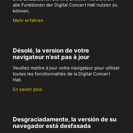
alle Funktionen der Digital Concert Hall nutzen zu
können.
Mehr erfahren
Désolé, la version de votre
navigateur n’est pas à jour
Veuillez mettre à jour votre navigateur pour utiliser
toutes les fonctionnalités de la Digital Concert
Hall.
En savoir plus
Desgraciadamente, la versión de su
navegador está desfasada