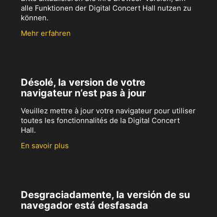
alle Funktionen der Digital Concert Hall nutzen zu
können.
Mehr erfahren
Désolé, la version de votre
navigateur n’est pas à jour
Veuillez mettre à jour votre navigateur pour utiliser
toutes les fonctionnalités de la Digital Concert
Hall.
En savoir plus
Desgraciadamente, la versión de su
navegador está desfasada