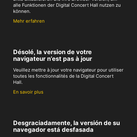
alle Funktionen der Digital Concert Hall nutzen zu
können.
Mehr erfahren
Désolé, la version de votre
navigateur n’est pas à jour
Veuillez mettre à jour votre navigateur pour utiliser
toutes les fonctionnalités de la Digital Concert
Hall.
En savoir plus
Desgraciadamente, la versión de su
navegador está desfasada