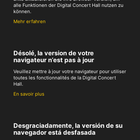
alle Funktionen der Digital Concert Hall nutzen zu
können.
Mehr erfahren
Désolé, la version de votre
navigateur n’est pas à jour
Veuillez mettre à jour votre navigateur pour utiliser
toutes les fonctionnalités de la Digital Concert
Hall.
En savoir plus
Desgraciadamente, la versión de su
navegador está desfasada