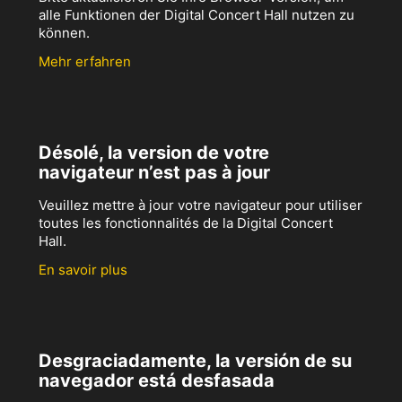
alle Funktionen der Digital Concert Hall nutzen zu
können.
Mehr erfahren
Désolé, la version de votre
navigateur n’est pas à jour
Veuillez mettre à jour votre navigateur pour utiliser
toutes les fonctionnalités de la Digital Concert
Hall.
En savoir plus
Desgraciadamente, la versión de su
navegador está desfasada