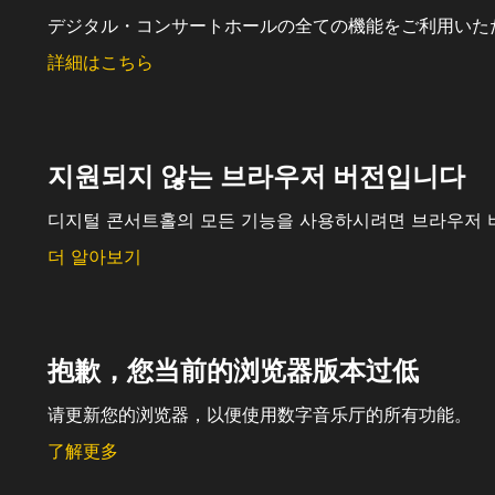
デジタル・コンサートホールの全ての機能をご利用いた
詳細はこちら
지원되지 않는 브라우저 버전입니다
디지털 콘서트홀의 모든 기능을 사용하시려면 브라우저 
더 알아보기
抱歉，您当前的浏览器版本过低
请更新您的浏览器，以便使用数字音乐厅的所有功能。
了解更多