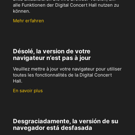
alle Funktionen der Digital Concert Hall nutzen zu
können.
Mehr erfahren
Désolé, la version de votre
navigateur n’est pas à jour
Veuillez mettre à jour votre navigateur pour utiliser
toutes les fonctionnalités de la Digital Concert
Hall.
En savoir plus
Desgraciadamente, la versión de su
navegador está desfasada