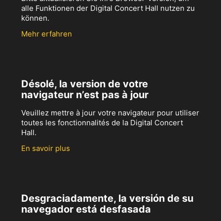
alle Funktionen der Digital Concert Hall nutzen zu
können.
Mehr erfahren
Désolé, la version de votre
navigateur n’est pas à jour
Veuillez mettre à jour votre navigateur pour utiliser
toutes les fonctionnalités de la Digital Concert
Hall.
En savoir plus
Desgraciadamente, la versión de su
navegador está desfasada