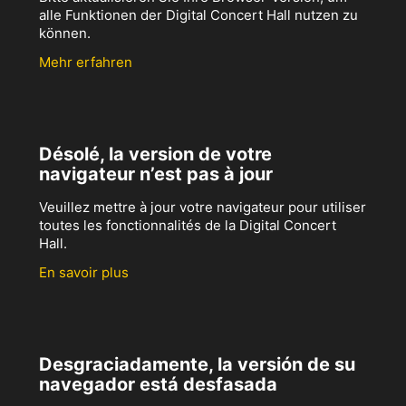
alle Funktionen der Digital Concert Hall nutzen zu
können.
Mehr erfahren
Désolé, la version de votre
navigateur n’est pas à jour
Veuillez mettre à jour votre navigateur pour utiliser
toutes les fonctionnalités de la Digital Concert
Hall.
En savoir plus
Desgraciadamente, la versión de su
navegador está desfasada