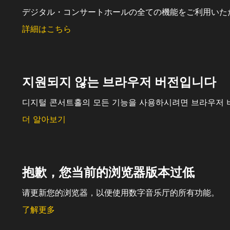
デジタル・コンサートホールの全ての機能をご利用いた
詳細はこちら
지원되지 않는 브라우저 버전입니다
디지털 콘서트홀의 모든 기능을 사용하시려면 브라우저 
더 알아보기
抱歉，您当前的浏览器版本过低
请更新您的浏览器，以便使用数字音乐厅的所有功能。
了解更多