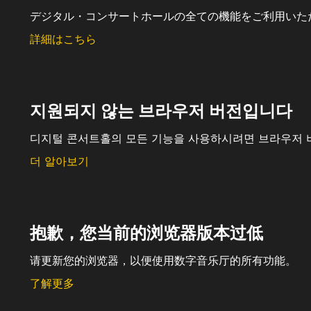
デジタル・コンサートホールの全ての機能をご利用いた
詳細はこちら
지원되지 않는 브라우저 버전입니다
디지털 콘서트홀의 모든 기능을 사용하시려면 브라우저 
더 알아보기
抱歉，您当前的浏览器版本过低
请更新您的浏览器，以便使用数字音乐厅的所有功能。
了解更多