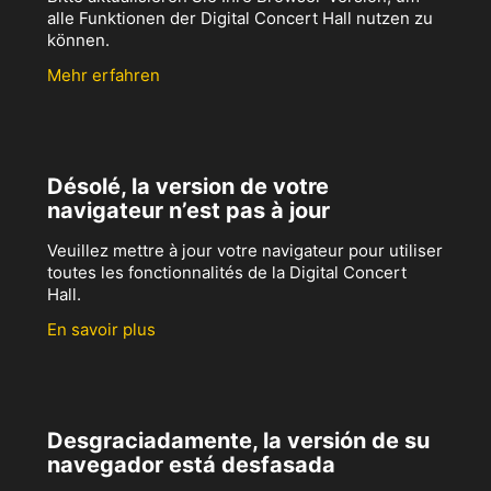
alle Funktionen der Digital Concert Hall nutzen zu
können.
Mehr erfahren
Désolé, la version de votre
navigateur n’est pas à jour
Veuillez mettre à jour votre navigateur pour utiliser
toutes les fonctionnalités de la Digital Concert
Hall.
En savoir plus
Desgraciadamente, la versión de su
navegador está desfasada