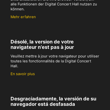
alle Funktionen der Digital Concert Hall nutzen zu
können.
Mehr erfahren
Désolé, la version de votre
navigateur n’est pas à jour
Veuillez mettre à jour votre navigateur pour utiliser
toutes les fonctionnalités de la Digital Concert
Hall.
En savoir plus
Desgraciadamente, la versión de su
navegador está desfasada