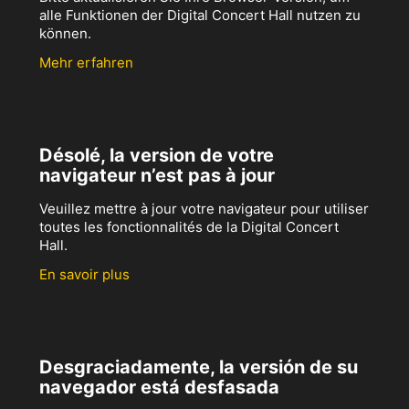
alle Funktionen der Digital Concert Hall nutzen zu
können.
Mehr erfahren
Désolé, la version de votre
navigateur n’est pas à jour
Veuillez mettre à jour votre navigateur pour utiliser
toutes les fonctionnalités de la Digital Concert
Hall.
En savoir plus
Desgraciadamente, la versión de su
navegador está desfasada