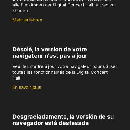
alle Funktionen der Digital Concert Hall nutzen zu
können.
Mehr erfahren
Désolé, la version de votre
navigateur n’est pas à jour
Veuillez mettre à jour votre navigateur pour utiliser
toutes les fonctionnalités de la Digital Concert
Hall.
En savoir plus
Desgraciadamente, la versión de su
navegador está desfasada