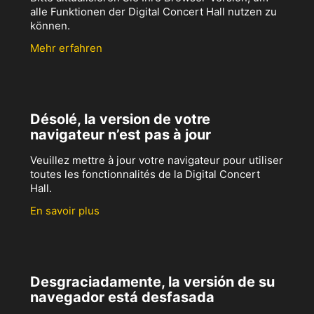
alle Funktionen der Digital Concert Hall nutzen zu
können.
Mehr erfahren
Désolé, la version de votre
navigateur n’est pas à jour
Veuillez mettre à jour votre navigateur pour utiliser
toutes les fonctionnalités de la Digital Concert
Hall.
En savoir plus
Desgraciadamente, la versión de su
navegador está desfasada