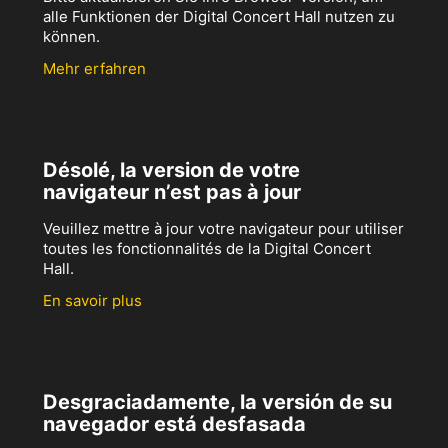
alle Funktionen der Digital Concert Hall nutzen zu
können.
Mehr erfahren
Désolé, la version de votre
navigateur n’est pas à jour
Veuillez mettre à jour votre navigateur pour utiliser
toutes les fonctionnalités de la Digital Concert
Hall.
En savoir plus
Desgraciadamente, la versión de su
navegador está desfasada