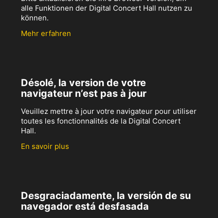
alle Funktionen der Digital Concert Hall nutzen zu
können.
Mehr erfahren
Désolé, la version de votre
navigateur n’est pas à jour
Veuillez mettre à jour votre navigateur pour utiliser
toutes les fonctionnalités de la Digital Concert
Hall.
En savoir plus
Desgraciadamente, la versión de su
navegador está desfasada