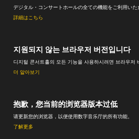
デジタル・コンサートホールの全ての機能をご利用いた
詳細はこちら
지원되지 않는 브라우저 버전입니다
디지털 콘서트홀의 모든 기능을 사용하시려면 브라우저 
더 알아보기
抱歉，您当前的浏览器版本过低
请更新您的浏览器，以便使用数字音乐厅的所有功能。
了解更多