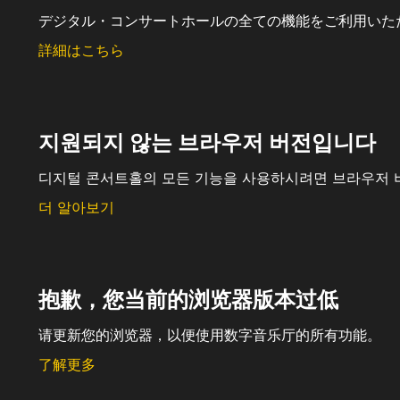
デジタル・コンサートホールの全ての機能をご利用いた
詳細はこちら
지원되지 않는 브라우저 버전입니다
디지털 콘서트홀의 모든 기능을 사용하시려면 브라우저 
더 알아보기
抱歉，您当前的浏览器版本过低
请更新您的浏览器，以便使用数字音乐厅的所有功能。
了解更多