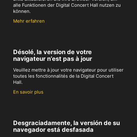
alle Funktionen der Digital Concert Hall nutzen zu
können.
Mehr erfahren
Désolé, la version de votre
navigateur n’est pas à jour
Veuillez mettre à jour votre navigateur pour utiliser
toutes les fonctionnalités de la Digital Concert
Hall.
En savoir plus
Desgraciadamente, la versión de su
navegador está desfasada