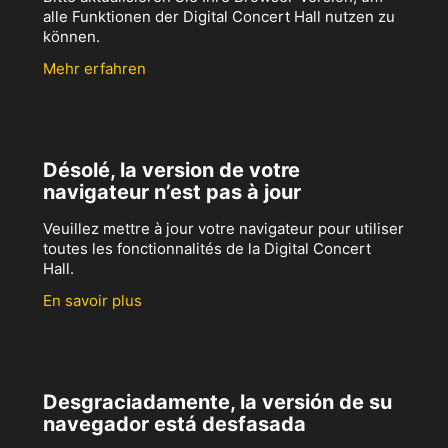
alle Funktionen der Digital Concert Hall nutzen zu
können.
Mehr erfahren
Désolé, la version de votre
navigateur n’est pas à jour
Veuillez mettre à jour votre navigateur pour utiliser
toutes les fonctionnalités de la Digital Concert
Hall.
En savoir plus
Desgraciadamente, la versión de su
navegador está desfasada