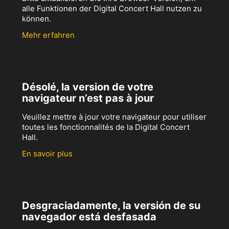
alle Funktionen der Digital Concert Hall nutzen zu
können.
Mehr erfahren
Désolé, la version de votre
navigateur n’est pas à jour
Veuillez mettre à jour votre navigateur pour utiliser
toutes les fonctionnalités de la Digital Concert
Hall.
En savoir plus
Desgraciadamente, la versión de su
navegador está desfasada