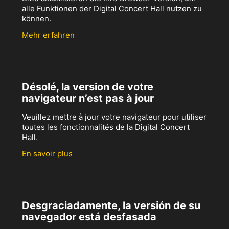
alle Funktionen der Digital Concert Hall nutzen zu
können.
Mehr erfahren
Désolé, la version de votre
navigateur n’est pas à jour
Veuillez mettre à jour votre navigateur pour utiliser
toutes les fonctionnalités de la Digital Concert
Hall.
En savoir plus
Desgraciadamente, la versión de su
navegador está desfasada