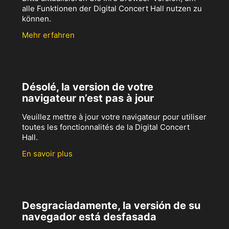
alle Funktionen der Digital Concert Hall nutzen zu
können.
Mehr erfahren
Désolé, la version de votre
navigateur n’est pas à jour
Veuillez mettre à jour votre navigateur pour utiliser
toutes les fonctionnalités de la Digital Concert
Hall.
En savoir plus
Desgraciadamente, la versión de su
navegador está desfasada