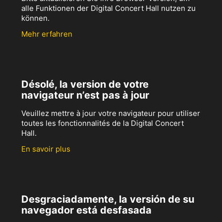
alle Funktionen der Digital Concert Hall nutzen zu
können.
Mehr erfahren
Désolé, la version de votre
navigateur n’est pas à jour
Veuillez mettre à jour votre navigateur pour utiliser
toutes les fonctionnalités de la Digital Concert
Hall.
En savoir plus
Desgraciadamente, la versión de su
navegador está desfasada