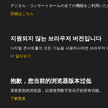
デジタル・コンサートホールの全ての機能をご利用いた
詳細はこちら
지원되지 않는 브라우저 버전입니다
디지털 콘서트홀의 모든 기능을 사용하시려면 브라우저 
더 알아보기
抱歉，您当前的浏览器版本过低
请更新您的浏览器，以便使用数字音乐厅的所有功能。
了解更多