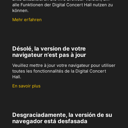
alle Funktionen der Digital Concert Hall nutzen zu
können.
Mehr erfahren
Désolé, la version de votre
navigateur n’est pas à jour
Veuillez mettre à jour votre navigateur pour utiliser
toutes les fonctionnalités de la Digital Concert
Hall.
En savoir plus
Desgraciadamente, la versión de su
navegador está desfasada