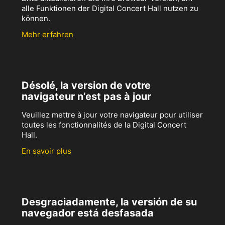
alle Funktionen der Digital Concert Hall nutzen zu
können.
Mehr erfahren
Désolé, la version de votre
navigateur n’est pas à jour
Veuillez mettre à jour votre navigateur pour utiliser
toutes les fonctionnalités de la Digital Concert
Hall.
En savoir plus
Desgraciadamente, la versión de su
navegador está desfasada