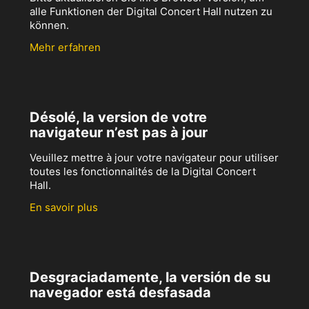
alle Funktionen der Digital Concert Hall nutzen zu
können.
Mehr erfahren
Désolé, la version de votre
navigateur n’est pas à jour
Veuillez mettre à jour votre navigateur pour utiliser
toutes les fonctionnalités de la Digital Concert
Hall.
En savoir plus
Desgraciadamente, la versión de su
navegador está desfasada