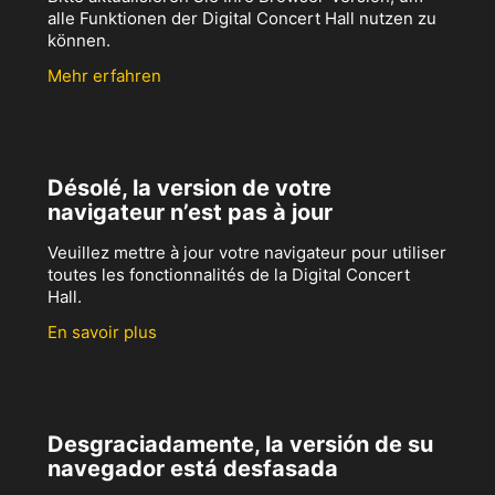
alle Funktionen der Digital Concert Hall nutzen zu
können.
Mehr erfahren
Désolé, la version de votre
navigateur n’est pas à jour
Veuillez mettre à jour votre navigateur pour utiliser
toutes les fonctionnalités de la Digital Concert
Hall.
En savoir plus
Desgraciadamente, la versión de su
navegador está desfasada