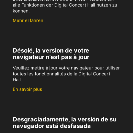
alle Funktionen der Digital Concert Hall nutzen zu
können.
Mehr erfahren
Désolé, la version de votre
navigateur n’est pas à jour
Veuillez mettre à jour votre navigateur pour utiliser
toutes les fonctionnalités de la Digital Concert
Hall.
En savoir plus
Desgraciadamente, la versión de su
navegador está desfasada