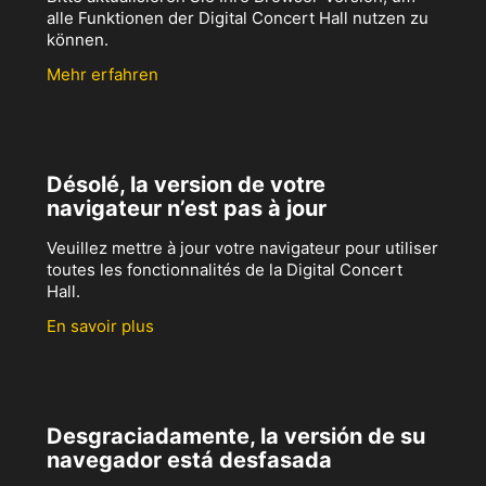
alle Funktionen der Digital Concert Hall nutzen zu
können.
Mehr erfahren
Désolé, la version de votre
navigateur n’est pas à jour
Veuillez mettre à jour votre navigateur pour utiliser
toutes les fonctionnalités de la Digital Concert
Hall.
En savoir plus
Desgraciadamente, la versión de su
navegador está desfasada