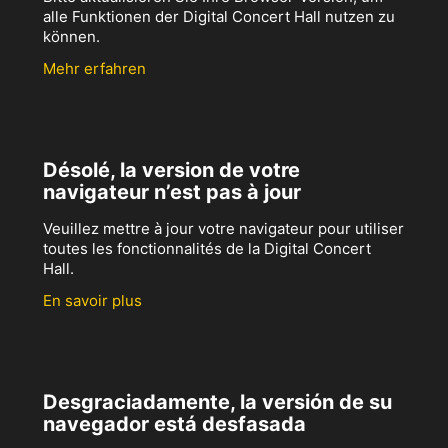
alle Funktionen der Digital Concert Hall nutzen zu
können.
Mehr erfahren
Désolé, la version de votre
navigateur n’est pas à jour
Veuillez mettre à jour votre navigateur pour utiliser
toutes les fonctionnalités de la Digital Concert
Hall.
En savoir plus
Desgraciadamente, la versión de su
navegador está desfasada