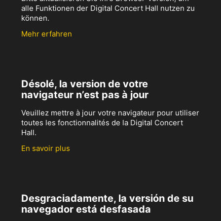
alle Funktionen der Digital Concert Hall nutzen zu
können.
Mehr erfahren
Désolé, la version de votre
navigateur n’est pas à jour
Veuillez mettre à jour votre navigateur pour utiliser
toutes les fonctionnalités de la Digital Concert
Hall.
En savoir plus
Desgraciadamente, la versión de su
navegador está desfasada