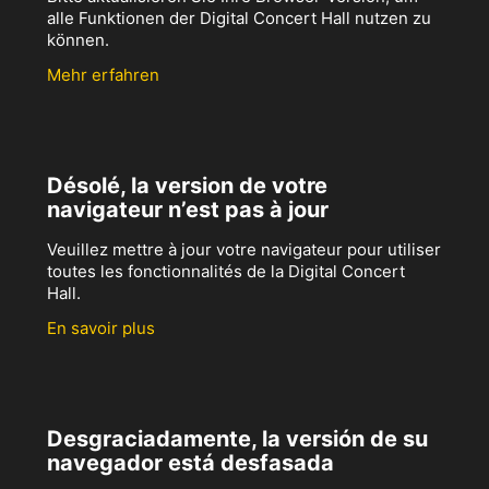
alle Funktionen der Digital Concert Hall nutzen zu
können.
Mehr erfahren
Désolé, la version de votre
navigateur n’est pas à jour
Veuillez mettre à jour votre navigateur pour utiliser
toutes les fonctionnalités de la Digital Concert
Hall.
En savoir plus
Desgraciadamente, la versión de su
navegador está desfasada