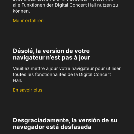
alle Funktionen der Digital Concert Hall nutzen zu
können.
Mehr erfahren
Désolé, la version de votre
navigateur n’est pas à jour
Veuillez mettre à jour votre navigateur pour utiliser
toutes les fonctionnalités de la Digital Concert
Hall.
En savoir plus
Desgraciadamente, la versión de su
navegador está desfasada