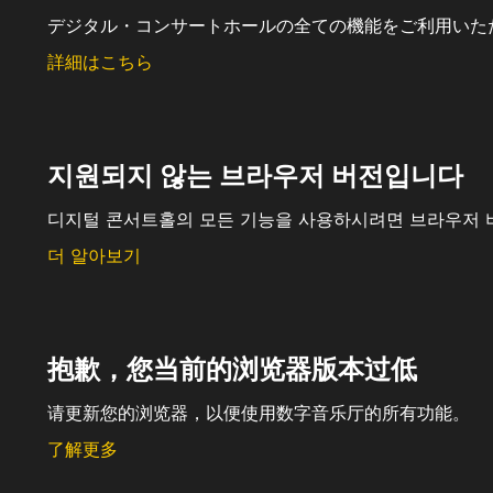
デジタル・コンサートホールの全ての機能をご利用いた
詳細はこちら
지원되지 않는 브라우저 버전입니다
디지털 콘서트홀의 모든 기능을 사용하시려면 브라우저 
더 알아보기
抱歉，您当前的浏览器版本过低
请更新您的浏览器，以便使用数字音乐厅的所有功能。
了解更多